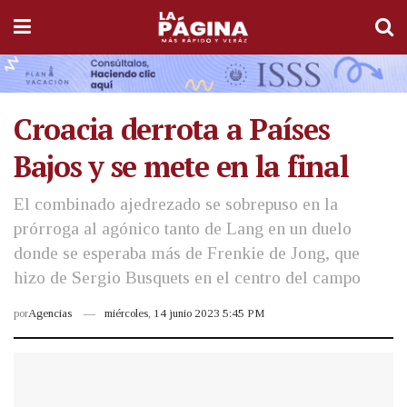
Croacia derrota a Países
Bajos y se mete en la final
El combinado ajedrezado se sobrepuso en la
prórroga al agónico tanto de Lang en un duelo
donde se esperaba más de Frenkie de Jong, que
hizo de Sergio Busquets en el centro del campo
por
Agencias
miércoles, 14 junio 2023 5:45 PM