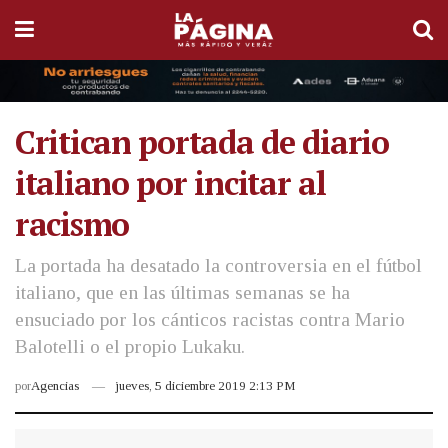
Critican portada de diario
italiano por incitar al
racismo
La portada ha desatado la controversia en el fútbol
italiano, que en las últimas semanas se ha
ensuciado por los cánticos racistas contra Mario
Balotelli o el propio Lukaku.
por
Agencias
jueves, 5 diciembre 2019 2:13 PM