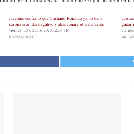
mundo de la última década luchar entre sí por un lugar en la s
Juventus confirmó que Cristiano Ronaldo ya no tiene
Cristi
coronavirus, dio negativo y abandonará el aislamiento
guitarr
viernes, 30 octubre 2020 12:54 PM
vierne
En «Deportes»
En «De