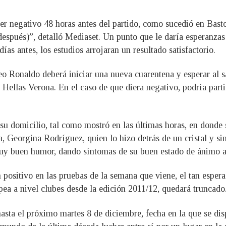
r negativo 48 horas antes del partido, como sucedió en Baston
spués)”, detalló Mediaset. Un punto que le daría esperanzas 
ías antes, los estudios arrojaran un resultado satisfactorio.
eo Ronaldo deberá iniciar una nueva cuarentena y esperar al s
l Hellas Verona. En el caso de que diera negativo, podría part
su domicilio, tal como mostró en las últimas horas, en donde s
, Georgina Rodríguez, quien lo hizo detrás de un cristal y sin
uy buen humor, dando síntomas de su buen estado de ánimo a
 positivo en las pruebas de la semana que viene, el tan espera
ea a nivel clubes desde la edición 2011/12, quedará truncado
hasta el próximo martes 8 de diciembre, fecha en la que se dis