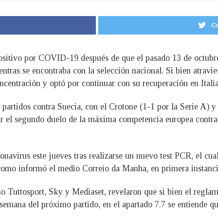
Co
positivo por COVID-19 después de que el pasado 13 de octubr
entras se encontraba con la selección nacional. Si bien atrav
ncentración y optó por continuar con su recuperación en Italia
s partidos contra Suecia, con el Crotone (1-1 por la Serie A
tar el segundo duelo de la máxima competencia europea contra 
navirus este jueves tras realizarse un nuevo test PCR, el cual
 como informó el medio Correio da Manha, en primera instanci
mo Tuttosport, Sky y Mediaset, revelaron que si bien el regla
 semana del próximo partido, en el apartado 7.7 se entiende q