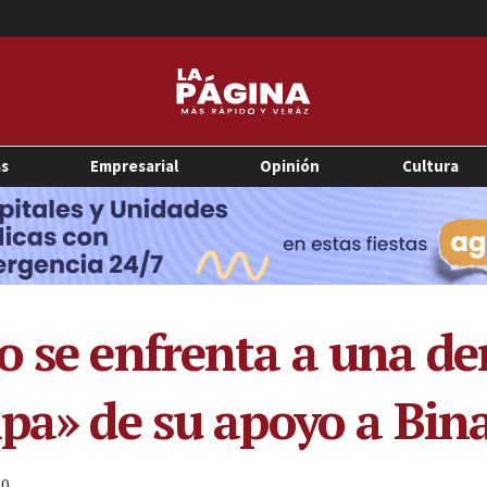
as
Empresarial
Opinión
Cultura
o se enfrenta a una d
lpa» de su apoyo a Bin
0