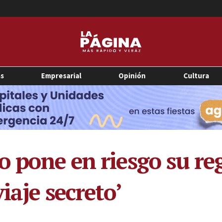
as
Empresarial
Opinión
Cultura
 pone en riesgo su reg
iaje secreto’