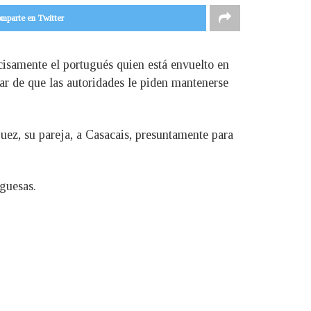
mparte en Twitter
ecisamente el portugués quien está envuelto en
sar de que las autoridades le piden mantenerse
guez, su pareja, a Casacais, presuntamente para
uguesas.