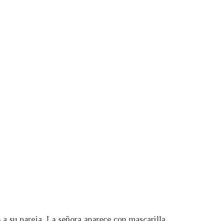
 a su pareja. La señora aparece con mascarilla