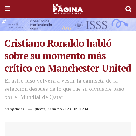
Cristiano Ronaldo habló
sobre su momento más
crítico en Manchester United
El astro luso volverá a vestir la camiseta de la
selección después de lo que fue su olvidable paso
por el Mundial de Qatar
por
Agencias
jueves, 23 marzo 2023 10:10 AM