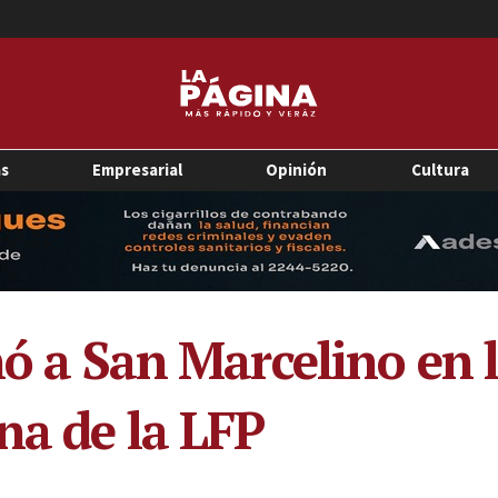
as
Empresarial
Opinión
Cultura
nó a San Marcelino en 
na de la LFP