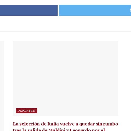
DEPORTES
La selección de Italia vuelve a quedar sin rumbo
tras la salida de Maldini y Leonardo por el