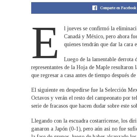
Comparte en Facebook
E
l jueves se confirmó la eliminac
Canadá y México, pero ahora fue 
quienes tendrán que dar la cara
Luego de la lamentable derrota d
representantes de la Hoja de Maple resultaron 
que regresar a casa antes de tiempo después de 
El siguiente en despedirse fue la Selección Me
Octavos y verán el resto del campeonato por tel
serie de fracasos que hacen dudar sobre este s
Llegando con la escuadra costarricense, los dir
ganaron a Japón (0-1), pero aún así no fue suf
la fase de grupos, luego de haber alcanzado los