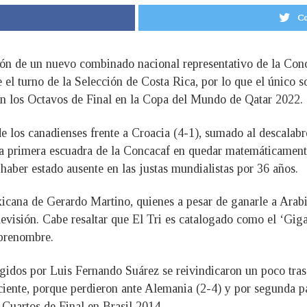
Co
ión de un nuevo combinado nacional representativo de la Conc
el turno de la Selección de Costa Rica, por lo que el único s
 en los Octavos de Final en la Copa del Mundo de Qatar 2022.
e los canadienses frente a Croacia (4-1), sumado al descalabr
la primera escuadra de la Concacaf en quedar matemáticamente
haber estado ausente en las justas mundialistas por 36 años.
xicana de Gerardo Martino, quienes a pesar de ganarle a Arabi
evisión. Cabe resaltar que El Tri es catalogado como el ‘Gig
obrenombre.
igidos por Luis Fernando Suárez se reivindicaron un poco tras
iciente, porque perdieron ante Alemania (2-4) y por segunda p
 Cuartos de Final en Brasil 2014.