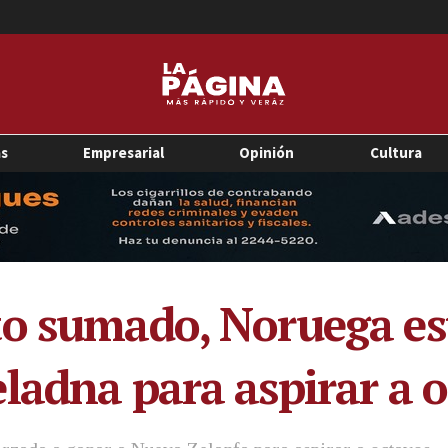
as
Empresarial
Opinión
Cultura
o sumado, Noruega est
ladna para aspirar a 