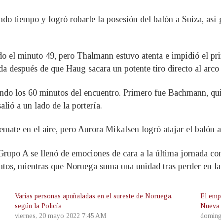
ndo tiempo y logró robarle la posesión del balón a Suiza, así
o el minuto 49, pero Thalmann estuvo atenta e impidió el prim
da después de que Haug sacara un potente tiro directo al arco 
do los 60 minutos del encuentro. Primero fue Bachmann, quien
lió a un lado de la portería.
mate en el aire, pero Aurora Mikalsen logró atajar el balón 
 Grupo A se llenó de emociones de cara a la última jornada co
tos, mientras que Noruega suma una unidad tras perder en la 
Varias personas apuñaladas en el sureste de Noruega,
El empa
según la Policía
Nueva 
viernes, 20 mayo 2022 7:45 AM
doming