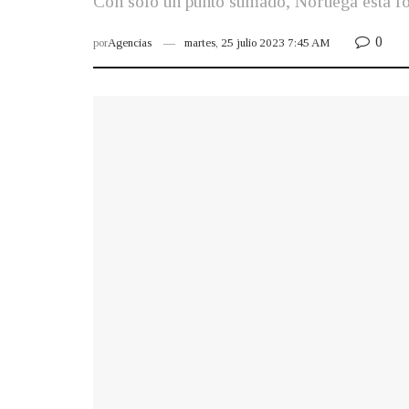
Con solo un punto sumado, Noruega está fo
0
por
Agencias
martes, 25 julio 2023 7:45 AM