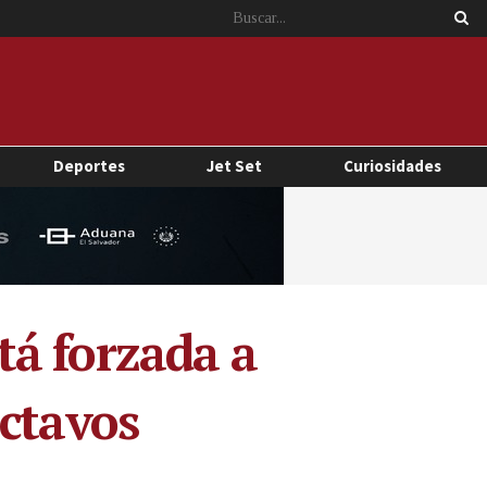
Deportes
Jet Set
Curiosidades
á forzada a
octavos