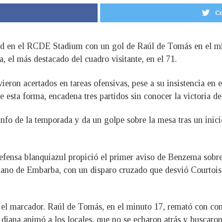
Co
id en el RCDE Stadium con un gol de Raúl de Tomás en el min
, el más destacado del cuadro visitante, en el 71.
ieron acertados en tareas ofensivas, pese a su insistencia en 
e esta forma, encadena tres partidos sin conocer la victoria des
nfo de la temporada y da un golpe sobre la mesa tras un inici
defensa blanquiazul propició el primer aviso de Benzema sobre
mano de Embarba, con un disparo cruzado que desvió Courtois
en el marcador. Raúl de Tomás, en el minuto 17, remató con c
 diana animó a los locales, que no se echaron atrás y buscaron