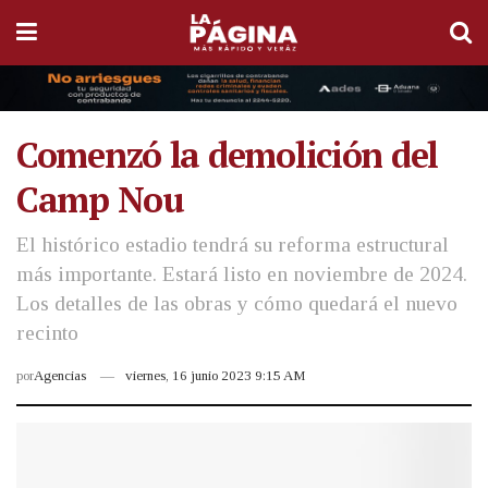
Comenzó la demolición del
Camp Nou
El histórico estadio tendrá su reforma estructural
más importante. Estará listo en noviembre de 2024.
Los detalles de las obras y cómo quedará el nuevo
recinto
por
Agencias
viernes, 16 junio 2023 9:15 AM