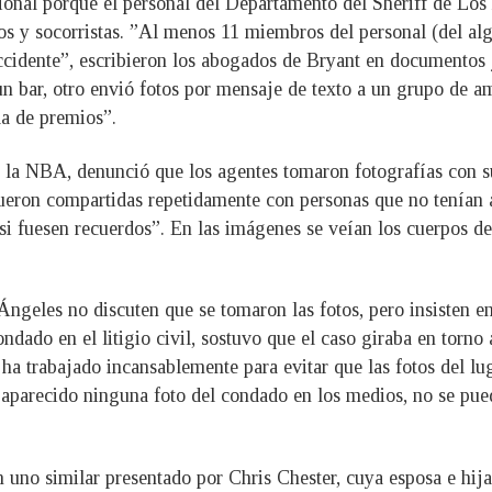
ional porque el personal del Departamento del Sheriff de Lo
os y socorristas. ”Al menos 11 miembros del personal (del a
 accidente”, escribieron los abogados de Bryant en documentos 
n un bar, otro envió fotos por mensaje de texto a un grupo de 
a de premios”.
de la NBA, denunció que los agentes tomaron fotografías con s
eron compartidas repetidamente con personas que no tenían a
 si fuesen recuerdos”. En las imágenes se veían los cuerpos d
ngeles no discuten que se tomaron las fotos, pero insisten e
ndado en el litigio civil, sostuvo que el caso giraba en torno 
ha trabajado incansablemente para evitar que las fotos del lu
aparecido ninguna foto del condado en los medios, no se pued
uno similar presentado por Chris Chester, cuya esposa e hija