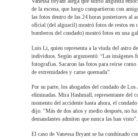
Vanessa Bryant alega que sufrió angustia emoc
de la escena, que luego compartieron con amig
las fotos dentro de las 24 horas posteriores al
oficial (del alguacil) mostró fotos de restos e
bomberos del condado) mostró fotos en una gal
Luis Li, quien representa a la viuda del astro 
individuos. Según argumentó: “Las imágenes fu
fotografías. Sacaron las fotos para reírse como
de extremidades y carne quemada”.
Por su parte, los abogados del condado de Los Á
eliminadas. Mira Hashmall, representante del co
momento del accidente hasta ahora, el condado 
dijo. ”Más de dos años y medio después, no ha 
demandantes admiten que nunca las han visto”.
El caso de Vanessa Bryant se ha combinado con 