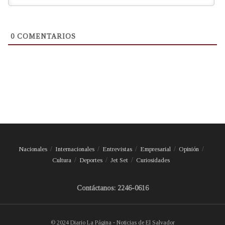
0
COMENTARIOS
Nacionales
Internacionales
Entrevistas
Empresarial
Opinión
Cultura
Deportes
Jet Set
Curiosidades
Contáctanos: 2246-0616
© 2024 Diario La Página - Noticias de El Salvador