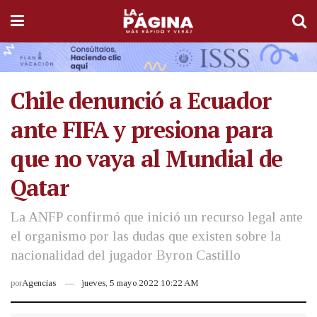
Chile denunció a Ecuador
ante FIFA y presiona para
que no vaya al Mundial de
Qatar
La ANFP confirmó que inició un recurso legal ante
el organismo por las dudas que existen sobre la
nacionalidad del jugador Byron Castillo
por
Agencias
jueves, 5 mayo 2022 10:22 AM