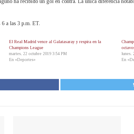
guno ha recibido un gol en contra. La única diferencia notab
 6 a las 3 p.m. ET.
El Real Madrid vence al Galatasaray y respira en la
Champi
Champions League
octavos
martes, 22 octubre 2019 3:54 PM
lunes,
En «Deportes»
En «De