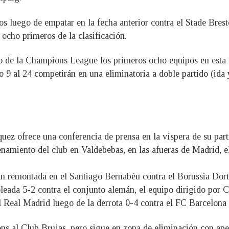
os luego de empatar en la fecha anterior contra el Stade Brest
 ocho primeros de la clasificación.
o de la Champions League los primeros ocho equipos en esta f
to 9 al 24 competirán en una eliminatoria a doble partido (ida
uez ofrece una conferencia de prensa en la víspera de su pa
renamiento del club en Valdebebas, en las afueras de Madrid
 remontada en el Santiago Bernabéu contra el Borussia Dortmu
oleada 5-2 contra el conjunto alemán, el equipo dirigido por Ca
 Real Madrid luego de la derrota 0-4 contra el FC Barcelona
s al Club Brujas, pero sigue en zona de eliminación con apen