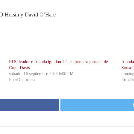
r O’Hoisin y David O’Hare
El Salvador e Irlanda igualan 1-1 en primera jornada de
Irland
Copa Davis
Sonson
sábado, 16 septiembre 2023 6:00 PM
doming
En «Deportes»
En «De