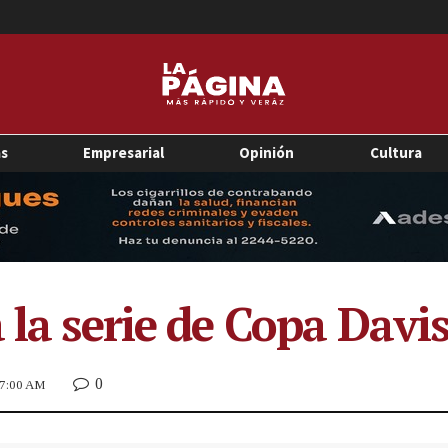
as
Empresarial
Opinión
Cultura
á la serie de Copa Dav
0
 7:00 AM