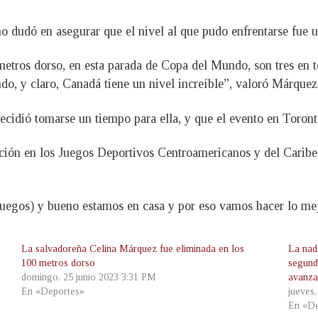
 dudó en asegurar que el nivel al que pudo enfrentarse fue 
etros dorso, en esta parada de Copa del Mundo, son tres en 
o, y claro, Canadá tiene un nivel increíble”, valoró Márquez
decidió tomarse un tiempo para ella, y que el evento en Toron
ación en los Juegos Deportivos Centroamericanos y del Caribe
egos) y bueno estamos en casa y por eso vamos hacer lo mejor
La salvadoreña Celina Márquez fue eliminada en los
La nad
100 metros dorso
segund
domingo, 25 junio 2023 3:31 PM
avanzar
En «Deportes»
jueves
En «De