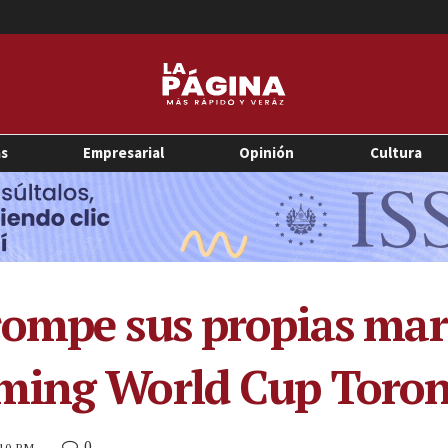
as
Empresarial
Opinión
Cultura
rompe sus propias mar
ming World Cup Toron
0
:10 PM