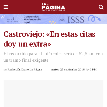
Castroviejo: «En estas citas
doy un extra»
El recorrido para el miércoles será de 52,5 km con
un tramo final exigente
por
Redacción Diario La Página
martes, 25 septiembre 2018 4:40 PM