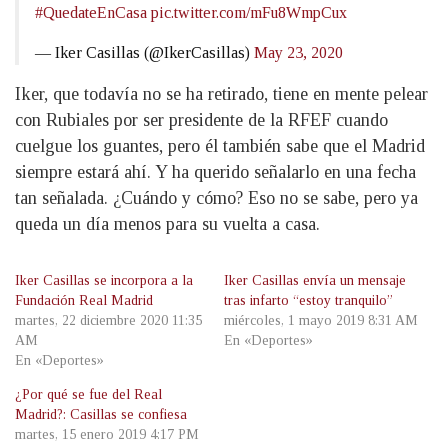
#QuedateEnCasa
pic.twitter.com/mFu8WmpCux
— Iker Casillas (@IkerCasillas)
May 23, 2020
Iker, que todavía no se ha retirado, tiene en mente pelear
con Rubiales por ser presidente de la RFEF cuando
cuelgue los guantes, pero él también sabe que el Madrid
siempre estará ahí. Y ha querido señalarlo en una fecha
tan señalada. ¿Cuándo y cómo? Eso no se sabe, pero ya
queda un día menos para su vuelta a casa.
Iker Casillas se incorpora a la
Iker Casillas envía un mensaje
Fundación Real Madrid
tras infarto “estoy tranquilo”
martes, 22 diciembre 2020 11:35
miércoles, 1 mayo 2019 8:31 AM
AM
En «Deportes»
En «Deportes»
¿Por qué se fue del Real
Madrid?: Casillas se confiesa
martes, 15 enero 2019 4:17 PM