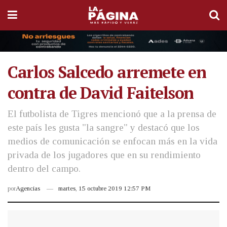
Carlos Salcedo arremete en
contra de David Faitelson
El futbolista de Tigres mencionó que a la prensa de
este país les gusta "la sangre" y destacó que los
medios de comunicación se enfocan más en la vida
privada de los jugadores que en su rendimiento
dentro del campo.
por
Agencias
martes, 15 octubre 2019 12:57 PM