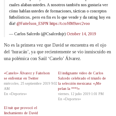
cuales alaban ustedes. A nosotros también nos gustaría ver
cómo hablan ustedes de formaciones, tácticas o conceptos
futbolísticos.. pero en fin es lo que vende y da rating hoy en
día!
@Faitelson_ESPN
https://t.co/HM9avc2voo
— Carlos Salcedo (@Csalcedojr)
October 14, 2019
No es la primera vez que David se encuentra en el ojo
del ‘huracán’, ya que recientemente se vio inmiscuido en
una polémica con Saúl ‘Canelo’ Álvarez.
«Canelo» Álvarez y Faitelson
El indignante video de Carlos
se enfrentar en Twitter
Salcedo celebrado el triunfo de
miércoles, 25 septiembre 2019 9:02
la selección mexicana: «¡Me
AM
pelan la ***!»
En «Deportes»
viernes, 12 julio 2019 1:01 PM
En «Deportes»
El tuit que provocó el
linchamiento de David