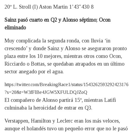
20º L. Stroll (I) Aston Martin 1’43″430 8
Sainz pasó cuarto en Q2 y Alonso séptimo; Ocon
eliminado
Muy complicada la segunda ronda, con lluvia ‘in
crescendo’ y donde Sainz y Alonso se aseguraron pronto
plaza entre los 10 mejores, mientras otros como Ocon,
Ricciardo o Bottas, se quedaban atrapados en un último
sector anegado por el agua.
https://twitter.com/BreakingRace1/status/1543262593292423176
?s=20&t=W3fFlBe4JGW5XFULDQJZoQ
El compañero de Alonso partirá 15º, mientras Latifi
culminaba la heroicidad de entrar en Q3.
Verstappen, Hamilton y Leclerc eran los más veloces,
aunque el holandés tuvo un pequeño error que no le pasó