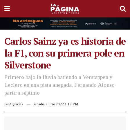
Carlos Sainz ya es historia de
la F1, con su primera pole en
Silverstone
Primero bajo la lluvia batiendo a Verstappen y
Leclerc en una pista anegada. Fernando Alonso
partirá séptimo
por
Agencias
sábado, 2 julio 2022 1:12 PM