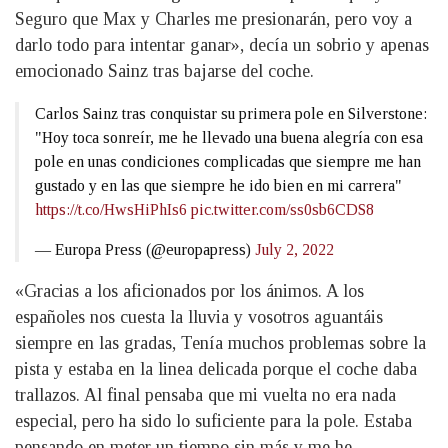
Seguro que Max y Charles me presionarán, pero voy a
darlo todo para intentar ganar», decía un sobrio y apenas
emocionado Sainz tras bajarse del coche.
Carlos Sainz tras conquistar su primera pole en Silverstone:
"Hoy toca sonreír, me he llevado una buena alegría con esa
pole en unas condiciones complicadas que siempre me han
gustado y en las que siempre he ido bien en mi carrera"
https://t.co/HwsHiPhIs6
pic.twitter.com/ss0sb6CDS8
— Europa Press (@europapress)
July 2, 2022
«Gracias a los aficionados por los ánimos. A los
españoles nos cuesta la lluvia y vosotros aguantáis
siempre en las gradas, Tenía muchos problemas sobre la
pista y estaba en la linea delicada porque el coche daba
trallazos. Al final pensaba que mi vuelta no era nada
especial, pero ha sido lo suficiente para la pole. Estaba
pensando en meter un tiempo sin más y me he