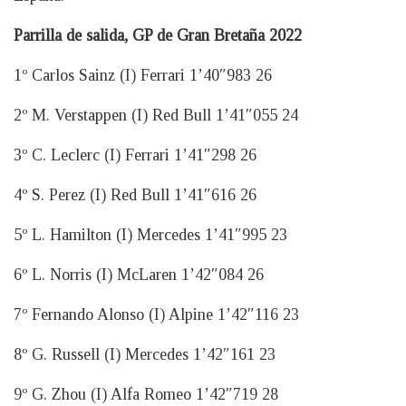
Parrilla de salida, GP de Gran Bretaña 2022
1º Carlos Sainz (I) Ferrari 1’40″983 26
2º M. Verstappen (I) Red Bull 1’41″055 24
3º C. Leclerc (I) Ferrari 1’41″298 26
4º S. Perez (I) Red Bull 1’41″616 26
5º L. Hamilton (I) Mercedes 1’41″995 23
6º L. Norris (I) McLaren 1’42″084 26
7º Fernando Alonso (I) Alpine 1’42″116 23
8º G. Russell (I) Mercedes 1’42″161 23
9º G. Zhou (I) Alfa Romeo 1’42″719 28