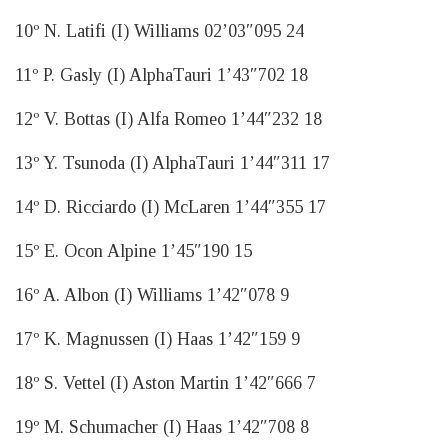
10º N. Latifi (I) Williams 02’03″095 24
11º P. Gasly (I) AlphaTauri 1’43″702 18
12º V. Bottas (I) Alfa Romeo 1’44″232 18
13º Y. Tsunoda (I) AlphaTauri 1’44″311 17
14º D. Ricciardo (I) McLaren 1’44″355 17
15º E. Ocon Alpine 1’45″190 15
16º A. Albon (I) Williams 1’42″078 9
17º K. Magnussen (I) Haas 1’42″159 9
18º S. Vettel (I) Aston Martin 1’42″666 7
19º M. Schumacher (I) Haas 1’42″708 8