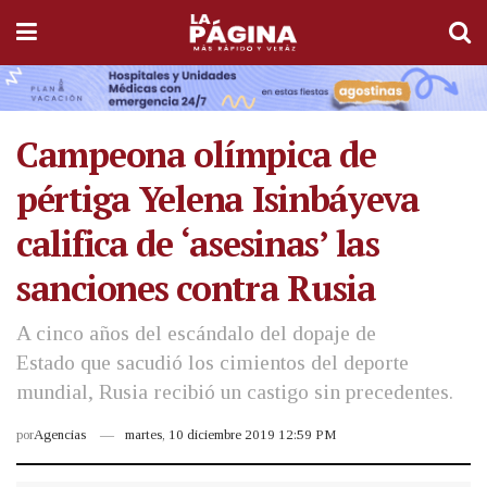
Campeona olímpica de
pértiga Yelena Isinbáyeva
califica de ‘asesinas’ las
sanciones contra Rusia
A cinco años del escándalo del dopaje de
Estado que sacudió los cimientos del deporte
mundial, Rusia recibió un castigo sin precedentes.
por
Agencias
martes, 10 diciembre 2019 12:59 PM