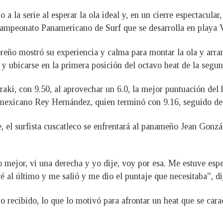
a la serie al esperar la ola ideal y, en un cierre espectacular
 Campeonato Panamericano de Surf que se desarrolla en playa 
oreño mostró su experiencia y calma para montar la ola y arran
 y ubicarse en la primera posición del octavo heat de la segu
aki, con 9.50, al aprovechar un 6.0, la mejor puntuación del 
el mexicano Rey Hernández, quien terminó con 9.16, seguido d
e, el surfista cuscatleco se enfrentará al panameño Jean Gonzál
o mejor, vi una derecha y yo dije, voy por esa. Me estuve espe
é al último y me salió y me dio el puntaje que necesitaba”, 
 recibido, lo que lo motivó para afrontar un heat que se carac