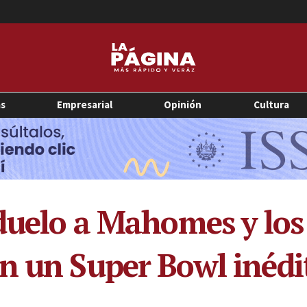
as
Empresarial
Opinión
Cultura
 duelo a Mahomes y lo
n un Super Bowl inédi