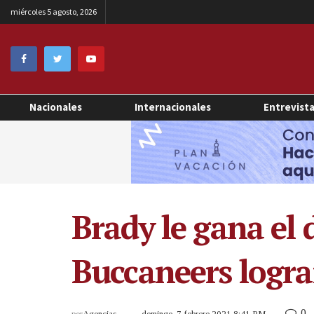
miércoles 5 agosto, 2026
Nacionales
Internacionales
Entrevist
Brady le gana el
Buccaneers logra
0
por
Agencias
domingo, 7 febrero 2021 8:41 PM