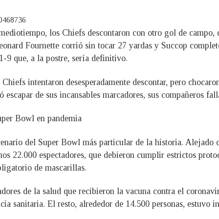
00468736
l mediotiempo, los Chiefs descontaron con otro gol de campo, 
eonard Fournette corrió sin tocar 27 yardas y Succop completó
9 que, a la postre, sería definitivo.
s Chiefs intentaron desesperadamente descontar, pero chocaron 
escapar de sus incansables marcadores, sus compañeros falla
Super Bowl en pandemia
ario del Super Bowl más particular de la historia. Alejado de
s 22.000 espectadores, que debieron cumplir estrictos proto
ligatorio de mascarillas.
jadores de la salud que recibieron la vacuna contra el coronav
ia sanitaria. El resto, alrededor de 14.500 personas, estuvo 