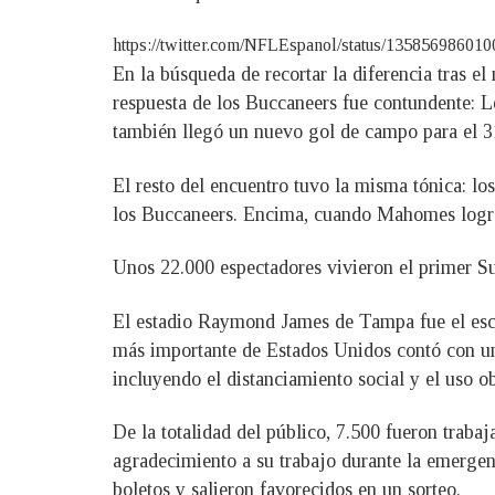
https://twitter.com/NFLEspanol/status/13585698601
En la búsqueda de recortar la diferencia tras e
respuesta de los Buccaneers fue contundente: L
también llegó un nuevo gol de campo para el 31-
El resto del encuentro tuvo la misma tónica: lo
los Buccaneers. Encima, cuando Mahomes logró 
Unos 22.000 espectadores vivieron el primer 
El estadio Raymond James de Tampa fue el escen
más importante de Estados Unidos contó con uno
incluyendo el distanciamiento social y el uso ob
De la totalidad del público, 7.500 fueron traba
agradecimiento a su trabajo durante la emergenc
boletos y salieron favorecidos en un sorteo.