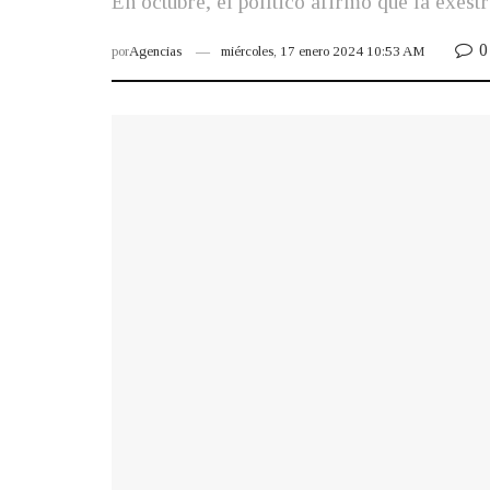
En octubre, el político afirmó que la exes
0
por
Agencias
miércoles, 17 enero 2024 10:53 AM