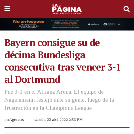
Bayern consigue su de
décima Bundesliga
consecutiva tras vencer 3-1
al Dortmund
Fue 3-1 en el Allianz Arena. El equipo de
Nagelsmann festejó ante su gente, luego de la
frustración en la Champions League
por
Agencias
sábado, 23 abril 2022 2:53 PM