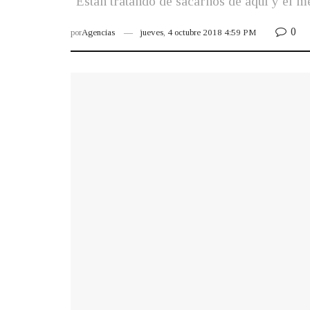
"Están tratando de sacarnos de aquí y el m
0
por
Agencias
jueves, 4 octubre 2018 4:59 PM