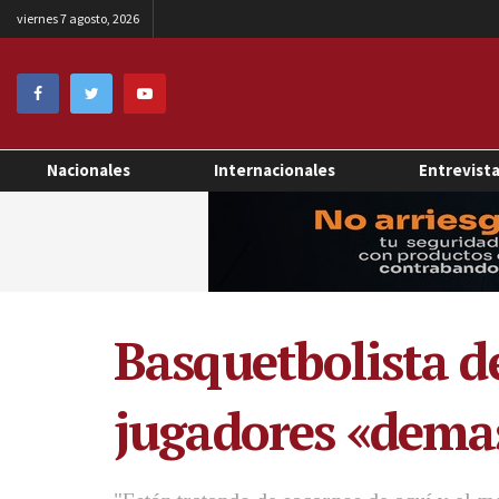
viernes 7 agosto, 2026
Nacionales
Internacionales
Entrevist
Basquetbolista d
jugadores «demas