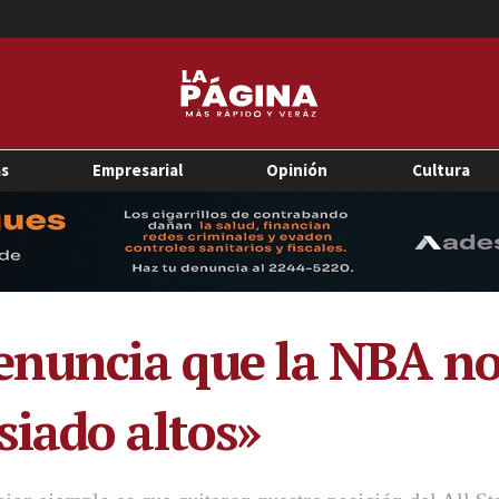
as
Empresarial
Opinión
Cultura
enuncia que la NBA no
iado altos»