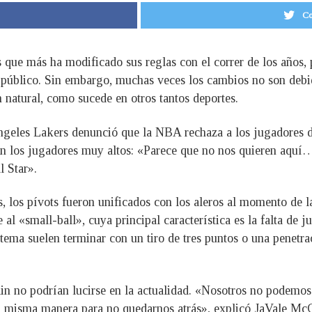
Co
s que más ha modificado sus reglas con el correr de los años,
 público. Sin embargo, muchas veces los cambios no son debid
 natural, como sucede en otros tantos deportes.
geles Lakers denunció que la NBA rechaza a los jugadores dem
n los jugadores muy altos: «Parece que no nos quieren aquí…
l Star».
as, los pívots fueron unificados con los aleros al momento de 
 al «small-ball», cuya principal característica es la falta de
stema suelen terminar con un tiro de tres puntos o una penetra
in no podrían lucirse en la actualidad. «Nosotros no podemos 
la misma manera para no quedarnos atrás», explicó JaVale Mc