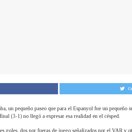
Co
aba, un pequeño paseo que para el Espanyol fue un pequeño sup
inal (3-1) no llegó a expresar esa realidad en el césped.
res goles, dos por fueras de juego señalizados por el VAR y otr