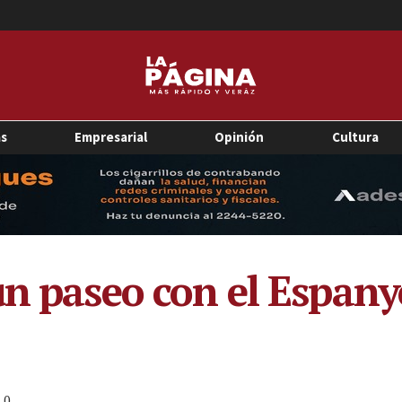
as
Empresarial
Opinión
Cultura
un paseo con el Espany
0