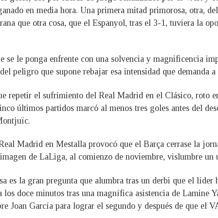
a ganado en media hora. Una primera mitad primorosa, otra, de
ana que otra cosa, que el Espanyol, tras el 3-1, tuviera la op
que se le ponga enfrente con una solvencia y magnificencia i
 del peligro que supone rebajar esa intensidad que demanda a
 repetir el sufrimiento del Real Madrid en el Clásico, roto e
cinco últimos partidos marcó al menos tres goles antes del de
Montjuïc.
 Real Madrid en Mestalla provocó que el Barça cerrase la jorn
 imagen de LaLiga, al comienzo de noviembre, vislumbre un úni
a es la gran pregunta que alumbra tras un derbi que el líder 
a los doce minutos tras una magnífica asistencia de Lamine Ya
e Joan García para lograr el segundo y después de que el VA