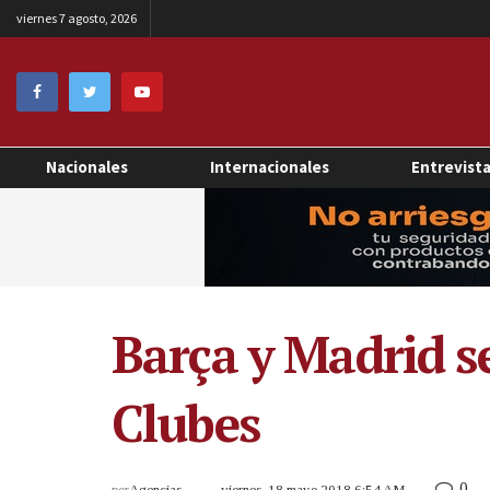
viernes 7 agosto, 2026
Nacionales
Internacionales
Entrevist
Barça y Madrid se
Clubes
0
por
Agencias
viernes, 18 mayo 2018 6:54 AM