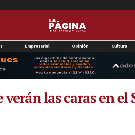
as
Empresarial
Opinión
Cultura
 verán las caras en el