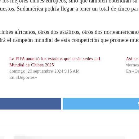
los mejores clubes europeos, sino que también obtendrán su b
estos. Sudamérica podría llegar a tener un total de cinco par
 clubes africanos, otros dos asiáticos, otros dos norteamerican
aldrá el campeón mundial de esta competición que promete mu
La FIFA anunció los estadios que serán sedes del
Así se
Mundial de Clubes 2025
vierne
domingo, 29 septiembre 2024 9:15 AM
En «De
En «Deportes»