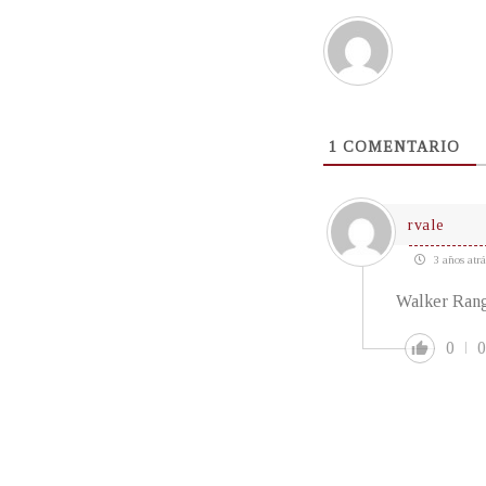
1
COMENTARIO
rvale
3 años atrá
Walker Rang
0
0