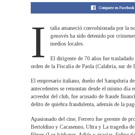
Comparte en Facebook
I
talia amaneció convulsionada por la n
genovés ha sido detenido por crímenes
medios locales.
El dirigente de 70 años fue trasladado
orden de la Fiscalía de Paola (Calabria, sur de I
El empresario italiano, dueño del Sampdoria de
antecedentes se remontan desde el mismo día en
acreedor del club, fue acusado de fraude financ
delito de quiebra fraudulenta, además de la pag
Apasionado del cine, Ferrero fue gerente de pro
Bertoldino y Cacasenno, Ultra y La tragedia de
filmes (Los bárbaros, Adiós y gracias, Felipe t