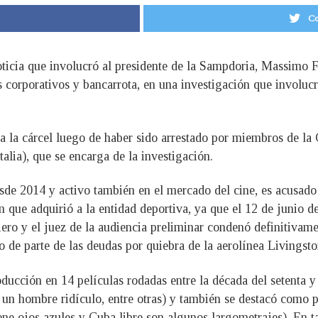
Co
oticia que involucró al presidente de la Sampdoria, Massimo 
 corporativos y bancarrota, en una investigación que involucr
 a la cárcel luego de haber sido arrestado por miembros de la 
talia), que se encarga de la investigación.
sde 2014 y activo también en el mercado del cine, es acusado
 que adquirió a la entidad deportiva, ya que el 12 de junio 
iero y el juez de la audiencia preliminar condenó definitivame
o de parte de las deudas por quiebra de la aerolínea Livingst
ducción en 14 películas rodadas entre la década del setenta y
 un hombre ridículo, entre otras) y también se destacó como 
iene ojos azules y Cuba libre son algunos largometrajes). En t