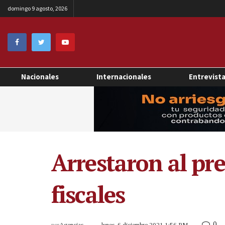
domingo 9 agosto, 2026
Nacionales
Internacionales
Entrevist
Arrestaron al pr
fiscales
0
por
Agencias
lunes, 6 diciembre 2021 1:56 PM