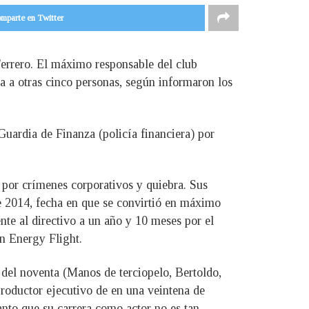
mparte en Twitter
Ferrero. El máximo responsable del club
a a otras cinco personas, según informaron los
Guardia de Finanza (policía financiera) por
 por crímenes corporativos y quiebra. Sus
de 2014, fecha en que se convirtió en máximo
nte al directivo a un año y 10 meses por el
on Energy Flight.
 del noventa (Manos de terciopelo, Bertoldo,
productor ejecutivo de en una veintena de
anto que su carrera como actor no es tan