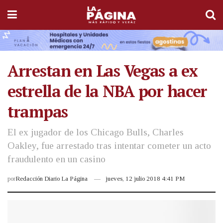
Arrestan en Las Vegas a ex
estrella de la NBA por hacer
trampas
El ex jugador de los Chicago Bulls, Charles
Oakley, fue arrestado tras intentar cometer un acto
fraudulento en un casino
por
Redacción Diario La Página
jueves, 12 julio 2018 4:41 PM