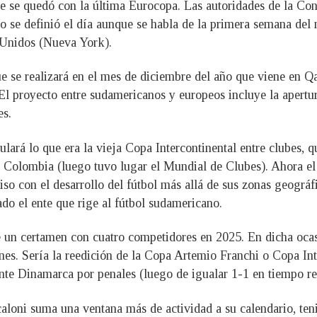
ue se quedó con la última Eurocopa. Las autoridades de la C
o se definió el día aunque se habla de la primera semana del
 Unidos (Nueva York).
se realizará en el mes de diciembre del año que viene en Qata
 El proyecto entre sudamericanos y europeos incluye la apertu
es.
lará lo que era la vieja Copa Intercontinental entre clubes, q
 Colombia (luego tuvo lugar el Mundial de Clubes). Ahora el d
n el desarrollo del fútbol más allá de sus zonas geográfic
do el ente que rige al fútbol sudamericano.
de un certamen con cuatro competidores en 2025. En dicha ocas
s. Sería la reedición de la Copa Artemio Franchi o Copa Inte
nte Dinamarca por penales (luego de igualar 1-1 en tiempo re
aloni suma una ventana más de actividad a su calendario, teni