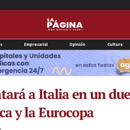
as
Empresarial
Opinión
Cultura
tará a Italia en un d
ca y la Eurocopa
0