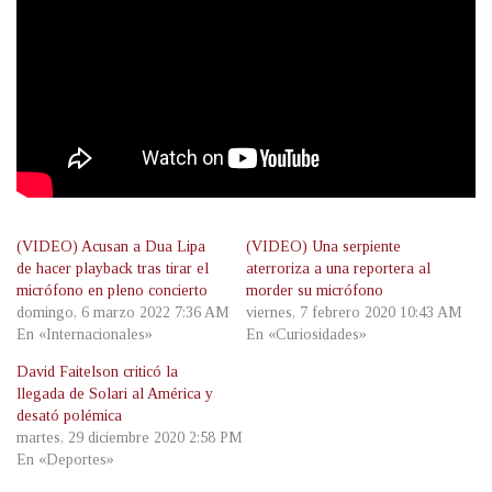
(VIDEO) Acusan a Dua Lipa
(VIDEO) Una serpiente
de hacer playback tras tirar el
aterroriza a una reportera al
micrófono en pleno concierto
morder su micrófono
domingo, 6 marzo 2022 7:36 AM
viernes, 7 febrero 2020 10:43 AM
En «Internacionales»
En «Curiosidades»
David Faitelson criticó la
llegada de Solari al América y
desató polémica
martes, 29 diciembre 2020 2:58 PM
En «Deportes»