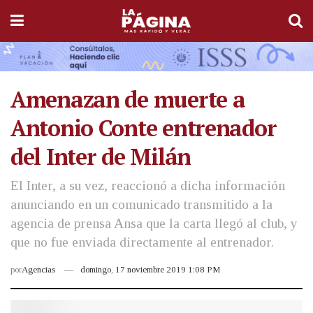
Amenazan de muerte a
Antonio Conte entrenador
del Inter de Milán
El Inter, a su vez, reaccionó a dicha información
anunciando en un comunicado transmitido a la
agencia de prensa Ansa que la carta llegó al club, y
que no fue enviada directamente al entrenador.
por
Agencias
domingo, 17 noviembre 2019 1:08 PM