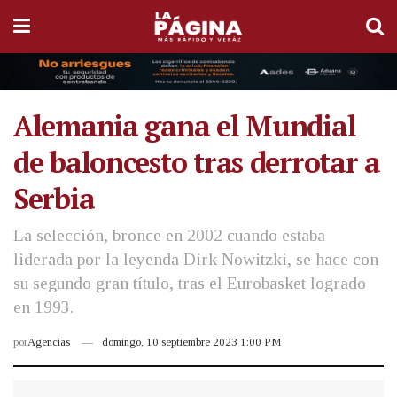
Alemania gana el Mundial
de baloncesto tras derrotar a
Serbia
La selección, bronce en 2002 cuando estaba
liderada por la leyenda Dirk Nowitzki, se hace con
su segundo gran título, tras el Eurobasket logrado
en 1993.
por
Agencias
domingo, 10 septiembre 2023 1:00 PM