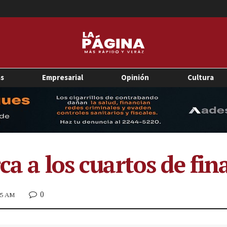
as
Empresarial
Opinión
Cultura
ca a los cuartos de fin
0
:45 AM