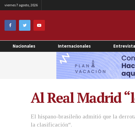
viernes 7 agosto, 2026
Nacionales
Internacionales
Entrevist
Al Real Madrid “l
El hispano-brasileño admitió que la derro
la clasificación“.