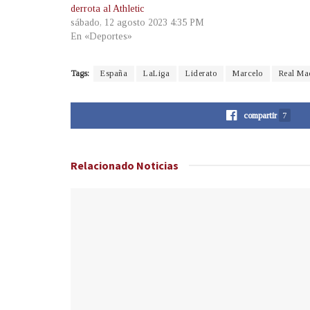
derrota al Athletic
sábado, 12 agosto 2023 4:35 PM
En «Deportes»
Tags:
España
LaLiga
Liderato
Marcelo
Real Ma
compartir
7
Relacionado
Noticias