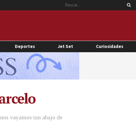
Deportes
Jet Set
Curiosidades
arcelo
 nos vayamos tan abajo de