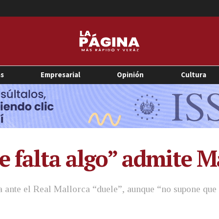
as
Empresarial
Opinión
Cultura
e falta algo” admite M
ta ante el Real Mallorca “duele”, aunque “no supone que