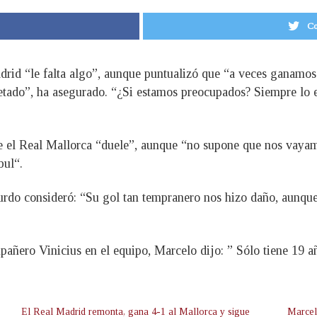
Co
adrid “le falta algo”, aunque puntualizó que “a veces ganamo
etado”, ha asegurado. “¿Si estamos preocupados? Siempre lo
te el Real Mallorca “duele”, aunque “no supone que nos vayam
bul“.
 zurdo consideró: “Su gol tan tempranero nos hizo daño, aunq
añero Vinicius en el equipo, Marcelo dijo: ” Sólo tiene 19 
El Real Madrid remonta, gana 4-1 al Mallorca y sigue
Marcel