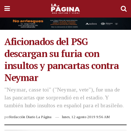
Aficionados del PSG
descargan su furia con
insultos y pancartas contra
Neymar
"Neymar, casse toi" ("Neymar, vete"), fue una de
las pancartas que sorprendió en el estadio. Y
también hubo insultos en español para el brasileño.
por
Redacción Diario La Página
lunes, 12 agosto 2019 9:56 AM