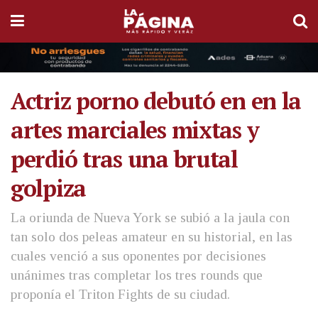
Actriz porno debutó en en la
artes marciales mixtas y
perdió tras una brutal
golpiza
La oriunda de Nueva York se subió a la jaula con
tan solo dos peleas amateur en su historial, en las
cuales venció a sus oponentes por decisiones
unánimes tras completar los tres rounds que
proponía el Triton Fights de su ciudad.