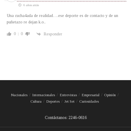
6 años atrás
Una cucha4ada de realidad….ese deporte es de contacto y de un
puñetazo re dejan k.o..
0
0
Responder
Nacionales
Internacionales
Entrevistas
Empresarial
Opinión
Cultura
Deportes
Jet Set
Curiosidades
Contáctanos: 2246-0616