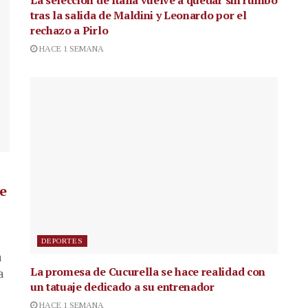
La selección de Italia vuelve a quedar sin rumbo
tras la salida de Maldini y Leonardo por el
rechazo a Pirlo
HACE 1 SEMANA
de
DEPORTES
a
La promesa de Cucurella se hace realidad con
a
un tatuaje dedicado a su entrenador
HACE 1 SEMANA