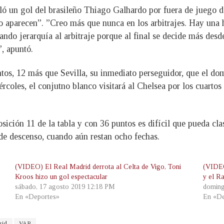
ló un gol del brasileño Thiago Galhardo por fuera de juego d
no aparecen”. ”Creo más que nunca en los arbitrajes. Hay una 
acando jerarquía al arbitraje porque al final se decide más de
, apuntó.
tos, 12 más que Sevilla, su inmediato perseguidor, que el do
iércoles, el conjutno blanco visitará al Chelsea por los cuart
osición 11 de la tabla y con 36 puntos es difícil que pueda cla
 de descenso, cuando aún restan ocho fechas.
(VIDEO) El Real Madrid derrota al Celta de Vigo, Toni
(VIDEO
Kroos hizo un gol espectacular
y el R
sábado, 17 agosto 2019 12:18 PM
doming
En «Deportes»
En «De
rid
VAR