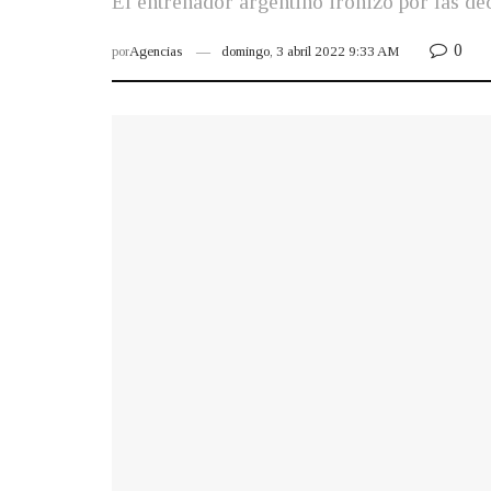
El entrenador argentino ironizó por las dec
0
por
Agencias
domingo, 3 abril 2022 9:33 AM