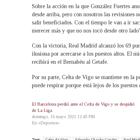
Sobre la acción en la que González Fuertes anu
desde arriba, pero con nosotros las revisiones 
salir beneficiados. Con el tiempo le van a ir s
merecer más y que no nos tocó desde otro lado”
Con la victoria, Real Madrid alcanzó los 69 pun
ilusiona por acercarse a los puestos altos. El m
recibirá en el Bernabéu al Getafe.
Por su parte, Celta de Vigo se mantiene en la p
puede respirar porque está lejos de los puestos
El Barcelona perdió ante el Celta de Vigo y se despidió
de La Liga
domingo, 16 mayo 2021 12:45 PM
En «Deportes»
Tags:
Celta de Vigo
Eduardo Chacho Coudet
Real Mad