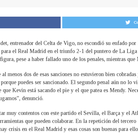
Co
et, entrenador del Celta de Vigo, no escondió su enfado por 
s para el Real Madrid en el triunfo 2-1 del puntero de La Li
 figura, pese a haber fallado uno de los penales, mientras que 
e al menos dos de esas sanciones no estuvieron bien cobradas
 porque puedes ser sancionado. El segundo penal aún no lo vi
ente que Kevin está sacando el pie y el que patea es Mendy. N
jugamos”, denunció.
tar muy contentos con este partido el Sevilla, el Barça y el Atl
erramientas que pueden colaborar. En la repetición del tercero
y crisis en el Real Madrid y esas cosas son buenas para ellos