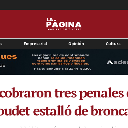
as
Empresarial
Opinión
Cultura
cobraron tres penales 
oudet estalló de bronc