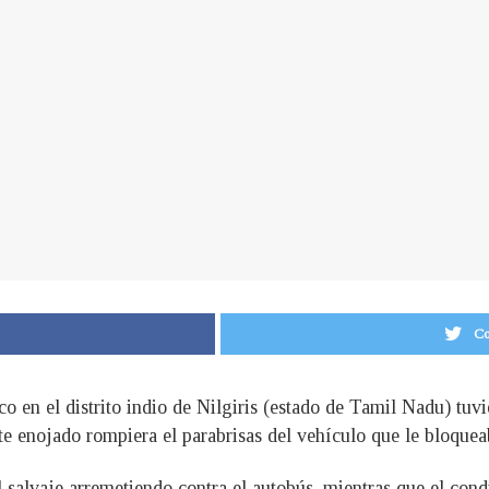
Co
co en el distrito indio de Nilgiris (estado de Tamil Nadu) tuv
e enojado rompiera el parabrisas del vehículo que le bloquea
salvaje arremetiendo contra el autobús, mientras que el cond