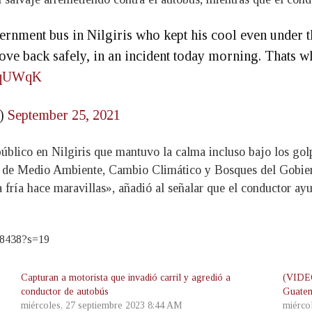
ernment bus in Nilgiris who kept his cool even under th
ove back safely, in an incident today morning. Thats 
3yqUWqK
s)
September 25, 2021
úblico en Nilgiris que mantuvo la calma incluso bajo los golp
cipal de Medio Ambiente, Cambio Climático y Bosques del Gobi
 fría hace maravillas», añadió al señalar que el conductor ayu
418438?s=19
Capturan a motorista que invadió carril y agredió a
(VIDEO
conductor de autobús
Guate
miércoles, 27 septiembre 2023 8:44 AM
miérco