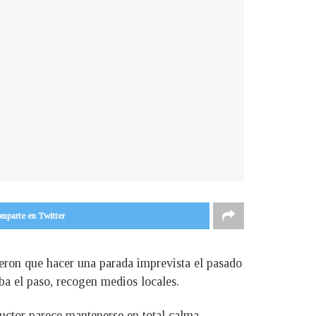
mparte en Twitter
ieron que hacer una parada imprevista el pasado
ba el paso, recogen medios locales.
uctor parece mantenerse en total calma.