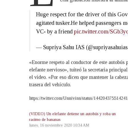
Huge respect for the driver of this Gov
agitated tusker.He helped passengers m
VC- by a friend
pic.twitter.com/SGb
— Supriya Sahu IAS (@supriyasahuia
«Enorme respeto al conductor de este autobús p
elefante nervioso», tuiteó la secretaria prin
el video. «Por eso dicen que mantener la cabeza
trasera del vehículo.
https://twitter.com/Unnivinn/status/1442043755142
(VIDEO) Un elefante detiene un autobús y roba un
racimo de bananas
lunes, 16 noviembre 2020 10:34 AM