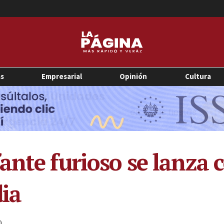
as
Empresarial
Opinión
Cultura
ante furioso se lanza 
dia
0