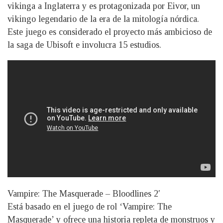
vikinga a Inglaterra y es protagonizada por Eivor, un
vikingo legendario de la era de la mitología nórdica.
Este juego es considerado el proyecto más ambicioso de
la saga de Ubisoft e involucra 15 estudios.
Vampire: The Masquerade – Bloodlines 2′
Está basado en el juego de rol ‘Vampire: The
Masquerade’ y ofrece una historia repleta de monstruos y