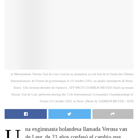
la Néerlandaise Verona Van de Leur exécute sa prestation au sol lors de la finale des XIèmes
Internationaux de France de gymnastique le 20 octobre 2002 au palais omnisports de Paris-
Bercy. Elle termine dernière de l'épreuve. AFP PHOTO DAMIEN MEYER Dutch gymnast
Verona Van de Leur performs during the 11th International Gymnastics Championships of
France 20 October 2002 in Paris. (Photo by DAMIEN MEYER / AFP)
U
na exgimnasta holandesa llamada Verona van
de Leur, de 33 años confesó el cambio que