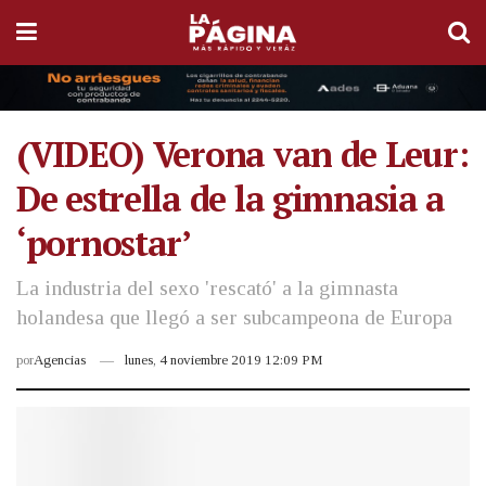
(VIDEO) Verona van de Leur:
De estrella de la gimnasia a
‘pornostar’
La industria del sexo 'rescató' a la gimnasta
holandesa que llegó a ser subcampeona de Europa
por
Agencias
lunes, 4 noviembre 2019 12:09 PM