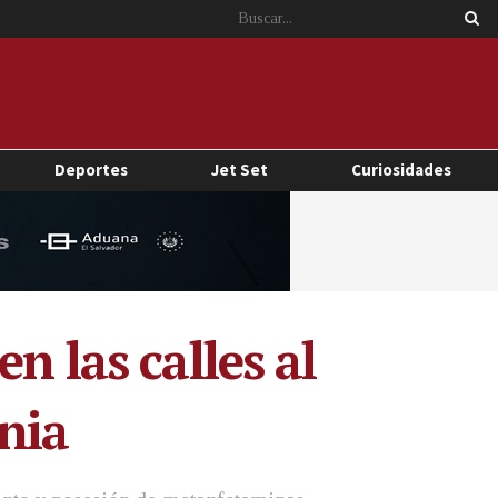
Deportes
Jet Set
Curiosidades
n las calles al
rnia