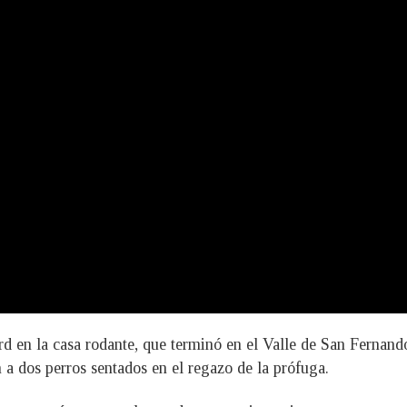
ird en la casa rodante, que terminó en el Valle de San Fernand
 a dos perros sentados en el regazo de la prófuga.