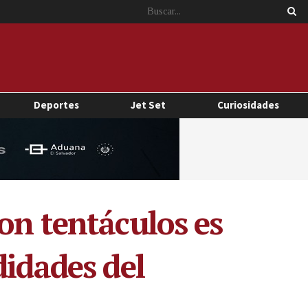
Deportes
Jet Set
Curiosidades
on tentáculos es
didades del