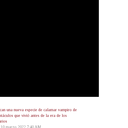
fican una nueva especie de calamar vampiro de
ntáculos que vivió antes de la era de los
urios
, 10 marzo 2022 7:40 AM