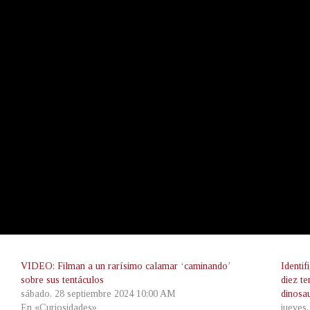
VIDEO: Filman a un rarísimo calamar ‘caminando’
Identi
sobre sus tentáculos
diez te
sábado, 28 septiembre 2024 10:00 AM
dinosa
En «Curiosidades»
jueves