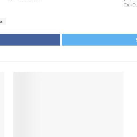
En «Cu
os