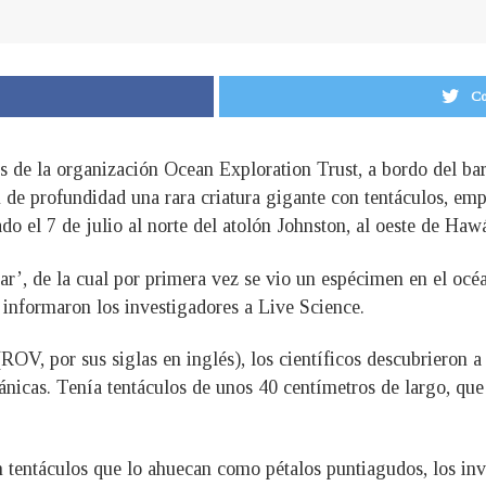
Co
os de la organización Ocean Exploration Trust, a bordo del b
m de profundidad una rara criatura gigante con tentáculos, emp
ado el 7 de julio al norte del atolón Johnston, al oeste de Hawá
r’, de la cual por primera vez se vio un espécimen en el océa
, informaron los investigadores a Live Science.
OV, por sus siglas en inglés), los científicos descubrieron a l
nicas. Tenía tentáculos de unos 40 centímetros de largo, que 
n tentáculos que lo ahuecan como pétalos puntiagudos, los in