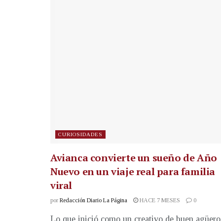
CURIOSIDADES
Avianca convierte un sueño de Año
Nuevo en un viaje real para familia
viral
por
Redacción Diario La Página
HACE 7 MESES
0
Lo que inició como un creativo de buen agüero