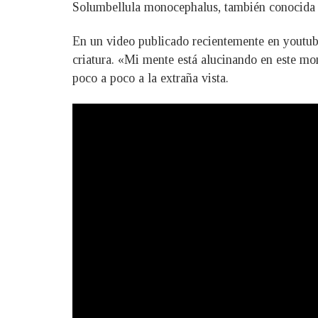
Solumbellula monocephalus, también conocida
En un video publicado recientemente en youtub
criatura. «Mi mente está alucinando en este mo
poco a poco a la extraña vista.