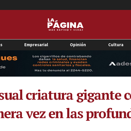
as
Empresarial
Opinión
Cultura
ual criatura gigante c
mera vez en las profun