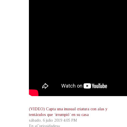
(VIDEO) Capta una inusual criatura con alas y
tentáculos que ‘irrumpió’ en su casa
sábado, 6 julio 2019 4:05 PM
En «Curiosidades»