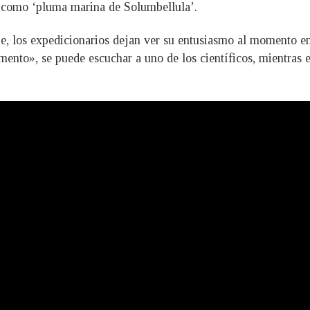
 como ‘pluma marina de Solumbellula’.
e, los expedicionarios dejan ver su entusiasmo al momento e
mento», se puede escuchar a uno de los científicos, mientras