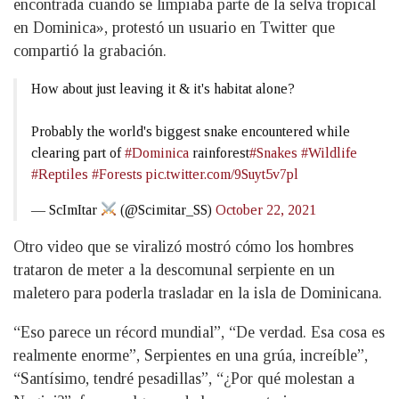
encontrada cuando se limpiaba parte de la selva tropical
en Dominica», protestó un usuario en Twitter que
compartió la grabación.
How about just leaving it & it's habitat alone?
Probably the world's biggest snake encountered while
clearing part of
#Dominica
rainforest
#Snakes
#Wildlife
#Reptiles
#Forests
pic.twitter.com/9Suyt5v7pl
— ScImItar
(@Scimitar_SS)
October 22, 2021
Otro video que se viralizó mostró cómo los hombres
trataron de meter a la descomunal serpiente en un
maletero para poderla trasladar en la isla de Dominicana.
“Eso parece un récord mundial”, “De verdad. Esa cosa es
realmente enorme”, Serpientes en una grúa, increíble”,
“Santísimo, tendré pesadillas”, “¿Por qué molestan a