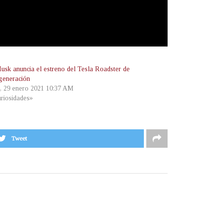
usk anuncia el estreno del Tesla Roadster de
generación
s, 29 enero 2021 10:37 AM
riosidades»
Tweet