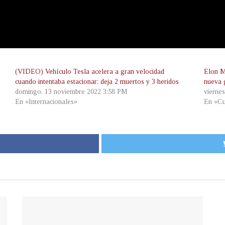
(VIDEO) Vehículo Tesla acelera a gran velocidad
Elon M
cuando intentaba estacionar: deja 2 muertos y 3 heridos
nueva 
domingo, 13 noviembre 2022 3:58 PM
vierne
En «Internacionales»
En «Cu