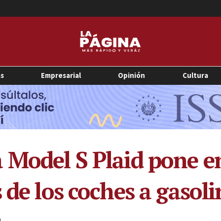
as
Empresarial
Opinión
Cultura
Model S Plaid pone en 
 de los coches a gasol
0