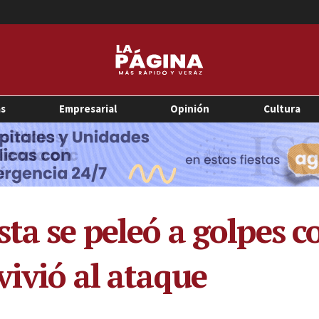
as
Empresarial
Opinión
Cultura
ta se peleó a golpes c
vivió al ataque