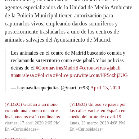
agentes especializados de la Unidad de Medio Ambiente
de la Policía Municipal tienen autorización para
capturarlos vivos, empleando dardos somníferos y
posteriormente trasladarlos a uno de los centros de
animales salvajes del Ayuntamiento de Madrid.
Los animales en el centro de Madrid buscando comida y
reclamando su territorio como este jabalí. Y los policías
detrás de él.
#CoronavirusMadrid
#coronavirus
#jabali
#naturaleza
#Policia
#Police
pic.twitter.com/HP5oxbj3UG
— haymasdiasquejudias (@mari_rc93)
April 13, 2020
(VIDEO) Graban a un mono
(VIDEO) Un oso se pasea por
volando una cometa mientras
las calles vacías en España en
los humanos están confinados
medio del brote de covid-19
viernes, 17 abril 2020 2:05 PM
lunes, 23 marzo 2020 4:08 PM
En «Curiosidades»
En «Curiosidades»